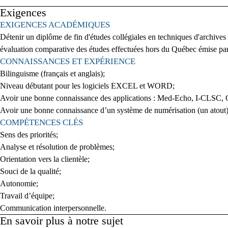
Exigences
Press space or enter keys to toggle section visibility
EXIGENCES ACADÉMIQUES
Détenir un diplôme de fin d'études collégiales en techniques d'archive
évaluation comparative des études effectuées hors du Québec émise par
CONNAISSANCES ET EXPÉRIENCE
Bilinguisme (français et anglais);
Niveau débutant pour les logiciels EXCEL et WORD;
Avoir une bonne connaissance des applications : Med-Echo, I-CLS
Avoir une bonne connaissance d’un système de numérisation (un atout
COMPÉTENCES CLÉS
Sens des priorités;
Analyse et résolution de problèmes;
Orientation vers la clientèle;
Souci de la qualité;
Autonomie;
Travail d’équipe;
Communication interpersonnelle.
En savoir plus à notre sujet
Press space or enter keys to toggle section visibility