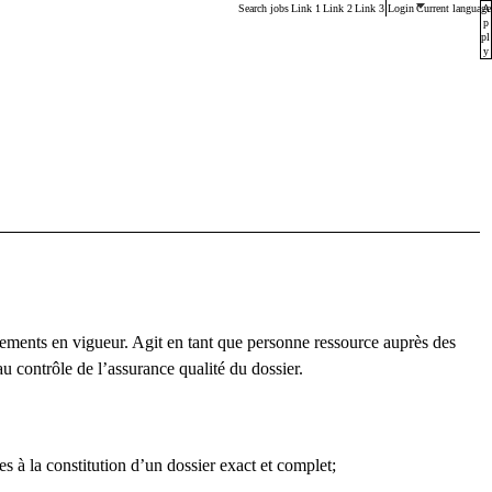
Main menu. Press enter or space keys to expands and esca
Search jobs
Link 1
Link 2
Link 3
Login
Current language
A
p
pl
y
règlements en vigueur. Agit en tant que personne ressource auprès des
au contrôle de l’assurance qualité du dossier.
es à la constitution d’un dossier exact et complet;