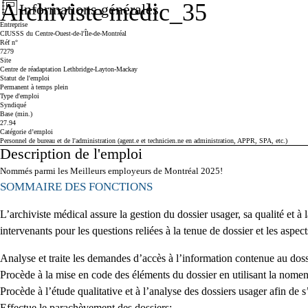
Archiviste medic_35
Informations générales
Press space or enter keys to toggle section visibility
Entreprise
CIUSSS du Centre-Ouest-de-l'Île-de-Montréal
Réf n°
7279
Site
Centre de réadaptation Lethbridge-Layton-Mackay
Statut de l'emploi
Permanent à temps plein
Type d'emploi
Syndiqué
Base (min.)
27.94
Catégorie d’emploi
Personnel de bureau et de l'administration (agent.e et technicien.ne en administration, APPR, SPA, etc.)
Description de l'emploi
Press space or enter keys to toggle section visibility
Nommés parmi les Meilleurs employeurs de Montréal 2025!
SOMMAIRE DES FONCTIONS
L’archiviste médical assure la gestion du dossier usager, sa qualité et à 
intervenants pour les questions reliées à la tenue de dossier et les aspec
Analyse et traite les demandes d’accès à l’information contenue au doss
Procède à la mise en code des éléments du dossier en utilisant la no
Procède à l’étude qualitative et à l’analyse des dossiers usager afin de 
Effectue le parachèvement des dossiers;