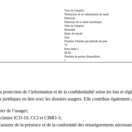
Titre de l'emploi
Technicien·ne en information de santé
Direction
Direction de la santé numérique
Ville de l'emploi
Montréal
Quart de travail
Jour
Nombre d’heures par période de paie
70
Base (max.)
38.95
Nombre de postes disponibles
1
la protection de l’information et de la confidentialité selon les lois et 
ts juridiques en lien avec les dossiers usagers. Elle contribue également 
ier de l’usager;
menclature ICD-10, CCI et CIMO-3;
s’assurer de la présence et de la conformité des renseignements nécessair