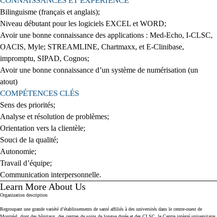
CONNAISSANCES ET EXPÉRIENCE
Bilinguisme (français et anglais);
Niveau débutant pour les logiciels EXCEL et WORD;
Avoir une bonne connaissance des applications : Med-Echo, I-CLSC,
OACIS, Myle; STREAMLINE, Chartmaxx, et E-Clinibase,
impromptu, SIPAD, Cognos;
Avoir une bonne connaissance d’un système de numérisation (un
atout)
COMPÉTENCES CLÉS
Sens des priorités;
Analyse et résolution de problèmes;
Orientation vers la clientèle;
Souci de la qualité;
Autonomie;
Travail d’équipe;
Communication interpersonnelle.
Learn More About Us
Press space or enter keys to toggle section visibility
Organization description
Regroupant une grande variété d’établissements de santé affiliés à des universités dans le centre-ouest de
Montréal, dont des hôpitaux, des centres de soins de longue durée et des CLSC, le Centre intégré universitaire