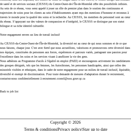
de santé et de services sociaux (CIUSSS) du Centre-Ouest-de-l’Île-de-Montréal offre des possibilités infinies.
Au sein de ce réseau, vous serez appelé à jouer un rôle de premier plan dans le soutien des continuums et
trajectoires de soins pour les clients au sein d’établissements ayant reçu des mentions d’honneur et reconnus à
travers le monde pour la qualité des soins et la recherche. Au CIUSSS, les membres du personnel sont au cœur
du réseau. S’appuyant sur des valeurs de compassion et d’intégrité, le CIUSSS se distingue par son statut
bilingue et sa riche identité culturelle.
Notre engagement envers un lieu de travail inclusif
Au CIUSSS-du-Centre-Ouest-de-l'Île-de-Montréal, la diversité est au cœur de qui nous sommes et de ce que
nous faisons, chaque jour. C'est avec fierté que nous accueillons, valorisons et promouvons cette diversité dans
nos équipes, constituées de personnes aux forces, expériences et parcours variés, partageant une passion pour
l'excellence dans les soins et les services visant à améliorer la vie des gens.
Nous adhérons au Programme d'accès à l'égalité en emploi (PAEE) et encourageons activement les candidatures
des groupes désignés, tels que les femmes, les Autochtones, les personnes handicapées, ainsi que celles des
minorités visibles et ethniques, dans le cadre de notre engagement pour un milieu de travail inclusif, équitable,
diversifié et exempt de discrimination. Pour toute demande de mesures d'adaptation durant le recrutement,
contactez-nous confidentiellement à recrutement.ccomtl@ssss.gouv.qc.ca
Back to job list
Copyright © 2026
Terms & conditions
|
Privacy policy
|
Stay up to date