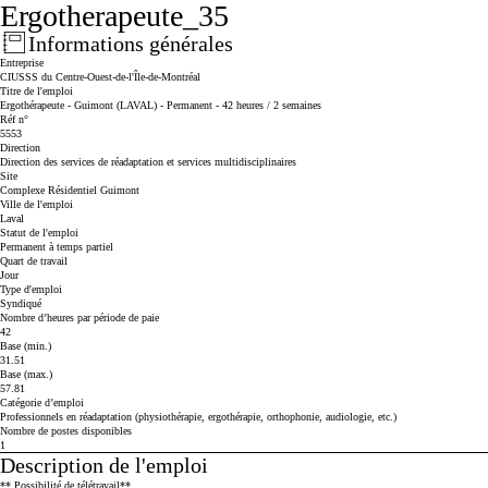
Ergotherapeute_35
Informations générales
Press space or enter keys to toggle section visibility
Entreprise
CIUSSS du Centre-Ouest-de-l'Île-de-Montréal
Titre de l'emploi
Ergothérapeute - Guimont (LAVAL) - Permanent - 42 heures / 2 semaines
Réf n°
5553
Direction
Direction des services de réadaptation et services multidisciplinaires
Site
Complexe Résidentiel Guimont
Ville de l'emploi
Laval
Statut de l'emploi
Permanent à temps partiel
Quart de travail
Jour
Type d'emploi
Syndiqué
Nombre d’heures par période de paie
42
Base (min.)
31.51
Base (max.)
57.81
Catégorie d’emploi
Professionnels en réadaptation (physiothérapie, ergothérapie, orthophonie, audiologie, etc.)
Nombre de postes disponibles
1
Description de l'emploi
Press space or enter keys to toggle section visibility
**
Possibilité de télétravail**