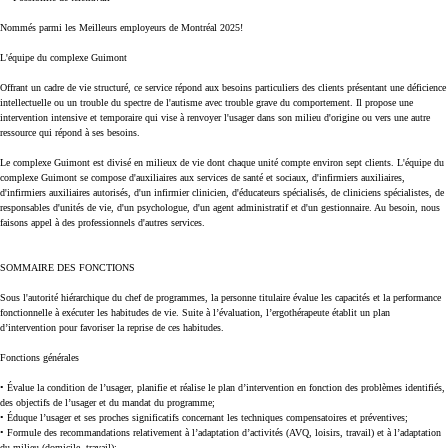
Nommés parmi les Meilleurs employeurs de Montréal 2025!
L'équipe du complexe Guimon
t
Offrant un cadre de vie structuré, ce service répond aux besoins particuliers des clients présentant une déficience
intellectuelle ou un trouble du spectre de l'autisme avec trouble grave du comportement. Il propose une
intervention intensive et temporaire qui vise à renvoyer l'usager dans son milieu d'origine ou vers une autre
ressource qui répond à ses besoins.
Le complexe Guimont est divisé en milieux de vie dont chaque unité compte environ sept clients. L'équipe du
complexe Guimont se compose d'auxiliaires aux services de santé et sociaux, d'infirmiers auxiliaires,
d'infirmiers auxiliaires autorisés, d'un infirmier clinicien, d'éducateurs spécialisés, de cliniciens spécialistes, de
responsables d'unités de vie, d'un psychologue, d'un agent administratif et d'un gestionnaire. Au besoin, nous
faisons appel à des professionnels d'autres services.
SOMMAIRE DES FONCTIONS
Sous l'autorité hiérarchique du chef de programmes, la personne titulaire évalue les capacités et la performance
fonctionnelle à exécuter les habitudes de vie. Suite à l’évaluation, l’ergothérapeute établit un plan
d’intervention pour favoriser la reprise de ces habitudes.
Fonctions générales
• Évalue la condition de l’usager, planifie et réalise le plan d’intervention en fonction des problèmes identifiés,
des objectifs de l’usager et du mandat du programme;
• Éduque l’usager et ses proches significatifs concernant les techniques compensatoires et préventives;
• Formule des recommandations relativement à l’adaptation d’activités (AVQ, loisirs, travail) et à l’adaptation
du milieu (domicile, travail);