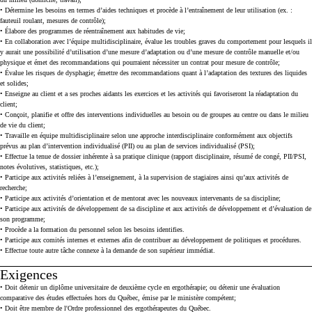
• Détermine les besoins en termes d’aides techniques et procède à l’entraînement de leur utilisation (ex. :
fauteuil roulant, mesures de contrôle);
• Élabore des programmes de réentraînement aux habitudes de vie;
• En collaboration avec l’équipe multidisciplinaire, évalue les troubles graves du comportement pour lesquels il
y aurait une possibilité d’utilisation d’une mesure d’adaptation ou d’une mesure de contrôle manuelle et/ou
physique et émet des recommandations qui pourraient nécessiter un contrat pour mesure de contrôle;
• Évalue les risques de dysphagie; émettre des recommandations quant à l’adaptation des textures des liquides
et solides;
• Enseigne au client et a ses proches aidants les exercices et les activités qui favoriseront la réadaptation du
client;
• Conçoit, planifie et offre des interventions individuelles au besoin ou de groupes au centre ou dans le milieu
de vie du client;
• Travaille en équipe multidisciplinaire selon une approche interdisciplinaire conformément aux objectifs
prévus au plan d’intervention individualisé (PII) ou au plan de services individualisé (PSI);
• Effectue la tenue de dossier inhérente à sa pratique clinique (rapport disciplinaire, résumé de congé, PII/PSI,
notes évolutives, statistiques, etc.);
• Participe aux activités reliées à l’enseignement, à la supervision de stagiaires ainsi qu’aux activités de
recherche;
• Participe aux activités d’orientation et de mentorat avec les nouveaux intervenants de sa discipline;
• Participe aux activités de développement de sa discipline et aux activités de développement et d’évaluation de
son programme;
• Procède a la formation du personnel selon les besoins identifies.
• Participe aux comités internes et externes afin de contribuer au développement de politiques et procédures.
• Effectue toute autre tâche connexe à la demande de son supérieur immédiat.
Exigences
Press space or enter keys to toggle section visibility
• Doit détenir un diplôme universitaire de deuxième cycle en ergothérapie; ou détenir une évaluation
comparative des études effectuées hors du Québec, émise par le ministère compétent;
• Doit être membre de l'Ordre professionnel des ergothérapeutes du Québec.