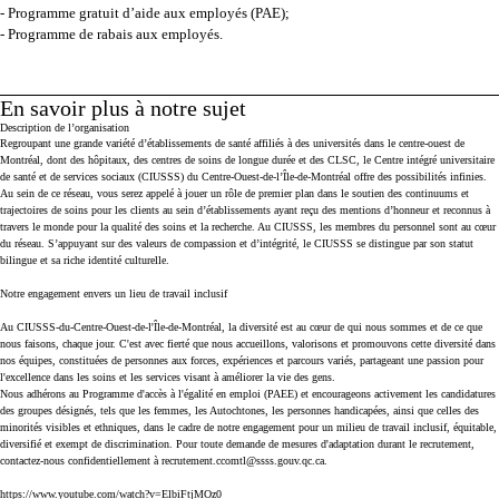
- Programme gratuit d’aide aux employés (PAE);
- Programme de rabais aux employés.
En savoir plus à notre sujet
Press space or enter keys to toggle section visibility
Description de l’organisation
Regroupant une grande variété d’établissements de santé affiliés à des universités dans le centre-ouest de
Montréal, dont des hôpitaux, des centres de soins de longue durée et des CLSC, le Centre intégré universitaire
de santé et de services sociaux (CIUSSS) du Centre-Ouest-de-l’Île-de-Montréal offre des possibilités infinies.
Au sein de ce réseau, vous serez appelé à jouer un rôle de premier plan dans le soutien des continuums et
trajectoires de soins pour les clients au sein d’établissements ayant reçu des mentions d’honneur et reconnus à
travers le monde pour la qualité des soins et la recherche. Au CIUSSS, les membres du personnel sont au cœur
du réseau. S’appuyant sur des valeurs de compassion et d’intégrité, le CIUSSS se distingue par son statut
bilingue et sa riche identité culturelle.
Notre engagement envers un lieu de travail inclusif
Au CIUSSS-du-Centre-Ouest-de-l'Île-de-Montréal, la diversité est au cœur de qui nous sommes et de ce que
nous faisons, chaque jour. C'est avec fierté que nous accueillons, valorisons et promouvons cette diversité dans
nos équipes, constituées de personnes aux forces, expériences et parcours variés, partageant une passion pour
l'excellence dans les soins et les services visant à améliorer la vie des gens.
Nous adhérons au Programme d'accès à l'égalité en emploi (PAEE) et encourageons activement les candidatures
des groupes désignés, tels que les femmes, les Autochtones, les personnes handicapées, ainsi que celles des
minorités visibles et ethniques, dans le cadre de notre engagement pour un milieu de travail inclusif, équitable,
diversifié et exempt de discrimination. Pour toute demande de mesures d'adaptation durant le recrutement,
contactez-nous confidentiellement à recrutement.ccomtl@ssss.gouv.qc.ca.
https://www.youtube.com/watch?v=ElbiFtjMOz0