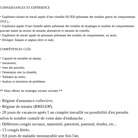
CONNAISSANCES ET EXPÉRIENCE
• Expérience récente de travail auprès d’une clientèle DI-TED présentant des troubles graves du comportement
(TGC).;
• Expérience auprès d’une clientèle adulte présentant des troubles de dysphagie et troubles de comportements
pouvant mener au recours de mesures alternatives et mesures de contrôle;
• Expérience de travail auprès de personnes présentant des troubles de comportement, un atout;
• Bilingue: français et anglais (écrit et oral).
COMPÉTENCES CLÉS
• Capacité de travailler en équipe;
• Autonomie;
• Sens des priorités;
• Orientation vers la clientèle;
• Tolérance au stress;
• Analyse et résolution de problèmes.
** Nous offrons les avantages sociaux suivants **
- Régime d'assurance collective;
- Régime de retraite (RREGOP);
- 20 jours de vacances après 1 an complet travaillé ou possibilité d'en prendre
selon le nombre cumulé de votre date d'embauche ;
- Différents congés sociaux, maternité, paternité, parental, études, etc.;
- 13 congés fériés;
- 9,6 jours de maladie monnayable une fois l'an;