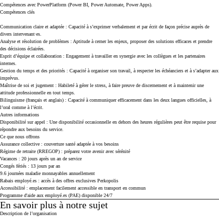
Compétences avec PowerPlatform (Power BI, Power Automate, Power Apps).
Compétences clés
Communication claire et adaptée
: Capacité à s’exprimer verbalement et par écrit de façon précise auprès de
divers intervenant·es.
Analyse et résolution de problèmes
: Aptitude à cerner les enjeux, proposer des solutions efficaces et prendre
des décisions éclairées.
Esprit d’équipe et collaboration
: Engagement à travailler en synergie avec les collègues et les partenaires
internes.
Gestion du temps et des priorités
: Capacité à organiser son travail, à respecter les échéanciers et à s’adapter aux
imprévus.
Maîtrise de soi et jugement
: Habileté à gérer le stress, à faire preuve de discernement et à maintenir une
attitude professionnelle en tout temps.
Bilinguisme (français et anglais)
: Capacité à communiquer efficacement dans les deux langues officielles, à
l’oral comme à l’écrit.
Autres informations
Disponibilité sur appel
: Une disponibilité occasionnelle en dehors des heures régulières peut être requise pour
répondre aux besoins du service.
Ce que nous offrons
Assurance collective : couverture santé adaptée à vos besoins
Régime de retraite (RREGOP) : préparez votre avenir avec sérénité
Vacances : 20 jours après un an de service
Congés fériés : 13 jours par an
9.6 journées maladie monnayables annuellement
Rabais employé.es : accès à des offres exclusives Perkopolis
Accessibilité : emplacement facilement accessible en transport en commun
Programme d'aide aux employé.es (PAE) disponible 24/7
En savoir plus à notre sujet
Press space or enter keys to toggle section visibility
Description de l’organisation