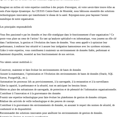
Imaginez un milieu où votre expertise contribue à des projets d'envergure, où votre savoir-faire trouve écho au
sein d'une équipe dynamique. Au CIUSSS Centre-Ouest de Montréal, nous bâtissons ensemble des solutions
technologiques innovantes qui transforment le réseau de la santé. Rejoignez-nous pour façonner l'avenir
numérique de notre organisation.
Les principales responsabilités
Vous êtes passionné·e par les données et leur rôle stratégique dans le fonctionnement d’une organisation ? Ce
poste vous place au cœur de l’action ! En tant qu’analyste spécialisé·e en informatique, vous jouerez un rôle clé
dans l’architecture, la gestion et l’évolution des bases de données. Vous serez appelé·e à optimiser leur
performance, à renforcer leur sécurité et à assurer leur intégration harmonieuse avec les systèmes existants.
Grâce à votre expertise, vous contribuerez à maintenir un environnement de données fiable, performant et
hautement disponible, essentiel au bon fonctionnement de nos services.
Vos talents seront mobilisés à :
Concevoir, maintenir et faire évoluer les environnements de bases de données
Assurer la maintenance, l’optimisation et l’évolution des environnements de bases de données (Oracle, SQL
Server, PostgreSQL, etc.).
Automatiser les processus liés au provisionnement, à la sauvegarde, à la restauration et à la surveillance.
Gérer la capacité, la performance et la sécurité, tout en anticipant les besoins futurs.
Mettre en place des mécanismes de sauvegarde, de protection et de pérennité de l’information organisationnelle.
Contribuer à l’innovation et à la gouvernance des données
Fournir une expertise technologique pour faire évoluer les plateformes de gestion de données critiques.
Réaliser des activités de veille technologique et des preuves de concept.
Contribuer à la gouvernance des environnements de données, en assurant le respect des normes de sécurité, de
conformité et de disponibilité.
Recommander des solutions innovantes pour améliorer les environnements de gestion de données.
Soutenir les équipes et assurer la coordination