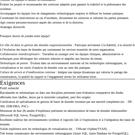
Évaluer les projets et recommander des solutions adaptées pour garantir la stabilité et la performance des
systèmes.
Accompagner les équipes lors de changements technologiques majeurs et diffuser les bonnes pratiques.
Coordonner les interventions en cas d’incidents, documenter les solutions et informer les parties prenantes.
Agir comme personne-ressource auprès des secteurs et de la direction.
Avantages distinctifs
Pourquoi choisir de joindre notre équipe?
Un rôle clé dans la gestion des données organisationnelle
s : Participez activement à la fiabilité, à la sécurité et
à l’évolution des bases de données qui soutiennent les services essentiels de notre organisation.
Collaboration interdisciplinaire
: Travaillez en synergie avec les équipes cliniques, administratives et
techniques pour développer des solutions robustes et adaptées aux besoins du terrain.
Technologies de pointe
: Évoluez dans un environnement innovant où les technologies infonuagiques, la
virtualisation et les outils d’analyse de données sont au cœur des pratiques.
Culture de service et d’amélioration continue
: Intégrez une équipe dynamique qui valorise le partage des
connaissances, la qualité du support et l’engagement envers les utilisateur·trices.
Exigences
Press space or enter keys to toggle section visibility
Profil recherché
Baccalauréat en informatique ou dans une discipline pertinente (une évaluation comparative des études
effectuées hors Québec, émise par le ministère compétent, peut être exigée).
Certification de spécialisation en gestion de bases de données reconnue par une autorité compétente (ex. : DP-
300, EDB-DBA, PAC).
Minimum de huit (8) années d’expérience pertinente en administration de bases de données relationnelles
(Microsoft SQL Server, PostgreSQL).
Excellente maîtrise des environnements systèmes et logiciels liés à l’exploitation et à l’intégration des bases de
données.
Solide expérience avec les technologies de virtualisation (ex. : VMware vSphere/VSAN).
Très bonne connaissance des environnements infonuagiques (Azure SQL, Azure Database for PostgreSQL).