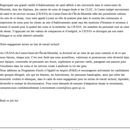
Regroupant une grande variété d’établissements de santé affiliés à des universités dans le centre-ouest de
Montréal, dont des hôpitaux, des centres de soins de longue durée et des CLSC, le Centre intégré universitaire
de santé et de services sociaux (CIUSSS) du Centre-Ouest-de-l’Île-de-Montréal offre des possibilités infinies.
Au sein de ce réseau, vous serez appelé à jouer un rôle de premier plan dans le soutien des continuums et
trajectoires de soins pour les clients au sein d’établissements ayant reçu des mentions d’honneur et reconnus à
travers le monde pour la qualité des soins et la recherche. Au CIUSSS, les membres du personnel sont au cœur
du réseau. S’appuyant sur des valeurs de compassion et d’intégrité, le CIUSSS se distingue par son statut
bilingue et sa riche identité culturelle.
Notre engagement envers un lieu de travail inclusif
Au CIUSSS-du-Centre-Ouest-de-l'Île-de-Montréal, la diversité est au cœur de qui nous sommes et de ce que
nous faisons, chaque jour. C'est avec fierté que nous accueillons, valorisons et promouvons cette diversité dans
nos équipes, constituées de personnes aux forces, expériences et parcours variés, partageant une passion pour
l'excellence dans les soins et les services visant à améliorer la vie des gens.
Nous adhérons au Programme d'accès à l'égalité en emploi (PAEE) et encourageons activement les candidatures
des groupes désignés, tels que les femmes, les Autochtones, les personnes handicapées, ainsi que celles des
minorités visibles et ethniques, dans le cadre de notre engagement pour un milieu de travail inclusif, équitable,
diversifié et exempt de discrimination. Pour toute demande de mesures d'adaptation durant le recrutement,
contactez-nous confidentiellement à recrutement.ccomtl@ssss.gouv.qc.ca
Back to job list