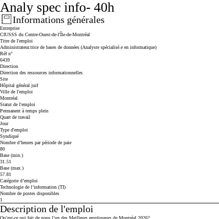
Analy spec info- 40h
Informations générales
Press space or enter keys to toggle section visibility
Entreprise
CIUSSS du Centre-Ouest-de-l'Île-de-Montréal
Titre de l'emploi
Administrateur.trice de bases de données (Analyste spécialisé.e en informatique)
Réf n°
6439
Direction
Direction des ressources informationnelles
Site
Hôpital général juif
Ville de l'emploi
Montréal
Statut de l'emploi
Permanent à temps plein
Quart de travail
Jour
Type d'emploi
Syndiqué
Nombre d’heures par période de paie
80
Base (min.)
31.51
Base (max.)
57.81
Catégorie d’emploi
Technologie de l’information (TI)
Nombre de postes disponibles
1
Description de l'emploi
Press space or enter keys to toggle section visibility
Qu’est-ce qui fait de nous l’un des Meilleurs employeurs de Montréal 2026?