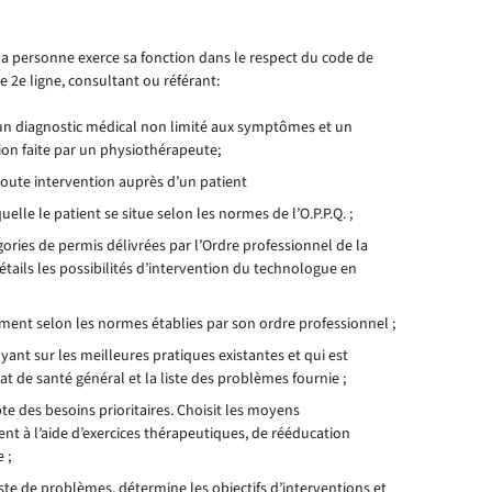
la personne exerce sa fonction dans le respect du code de
e 2e ligne, consultant ou référant:
n diagnostic médical non limité aux symptômes et un
ion faite par un physiothérapeute;
oute intervention auprès d’un patient
uelle le patient se situe selon les normes de l’O.P.P.Q. ;
égories de permis délivrées par l’Ordre professionnel de la
ails les possibilités d’intervention du technologue en
ement selon les normes établies par son ordre professionnel ;
yant sur les meilleures pratiques existantes et qui est
at de santé général et la liste des problèmes fournie ;
e des besoins prioritaires. Choisit les moyens
ent à l’aide d’exercices thérapeutiques, de rééducation
 ;
iste de problèmes, détermine les objectifs d’interventions et