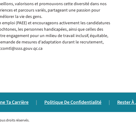
cueillons, valorisons et promouvons cette diversité dans nos
riences et parcours variés, partageant une passion pour
méliorer la vie des gens.
n emploi (PAEE) et encourageons activement les candidatures
ochtones, les personnes handicapées, ainsi que celles des
otre engagement pour un milieu de travail inclusif, équitable,
e demande de mesures d'adaptation durant le recrutement,
.ccomtl@ssss.gouv.qc.ca
ne Ta Carrière
|
Politique De Confidentialité
|
Rester À
us droits réservés.