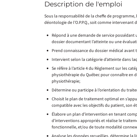
Description de l'emploi
Sous la responsabilité de la cheffe de programme, 
déontologie de l’O.P.P.Q., soit comme intervenant d
Répond à une demande de service possédant u
dossier documentant l’atteinte ou une évaluat
Prend connaissance du dossier médical avant t
Intervient selon la catégorie d’atteinte dans laq
Se réfère à l’article 4 du Règlement sur les cat
physiothérapie du Québec pour connaître en dét
physiothérapie;
Détermine ou participe à l’orientation du trait
Choisit le plan de traitement optimal en s’appu
compatible avec les objectifs du patient, son ét
Élabore un plan d’intervention en tenant compt
d’interventions appropriés et réalise le traitem
fonctionnelle, et/ou de toute modalité connexe
Analyse les données recueillies, détermine la l