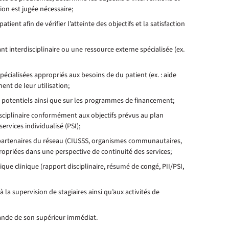
ion est jugée nécessaire;
ient afin de vérifier l’atteinte des objectifs et la satisfaction
nant interdisciplinaire ou une ressource externe spécialisée (ex.
cialisées appropriés aux besoins de du patient (ex. : aide
ent de leur utilisation;
rs potentiels ainsi que sur les programmes de financement;
sciplinaire conformément aux objectifs prévus au plan
services individualisé (PSI);
s partenaires du réseau (CIUSSS, organismes communautaires,
ppropriées dans une perspective de continuité des services;
ique clinique (rapport disciplinaire, résumé de congé, PII/PSI,
à la supervision de stagiaires ainsi qu’aux activités de
ande de son supérieur immédiat.