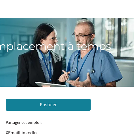
emplacement à temps
Postuler
Partager cet emploi :
X
Email
LinkedIn