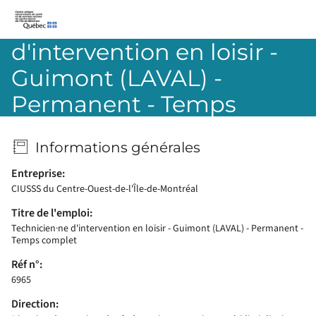
Technicien·ne
CIUSSS-du-Centre-Ouest-de-l’Île-de-Montréal
d'intervention en loisir -
Guimont (LAVAL) -
Permanent - Temps
complet
Informations générales
Entreprise:
CIUSSS du Centre-Ouest-de-l'Île-de-Montréal
Titre de l'emploi:
Technicien·ne d'intervention en loisir - Guimont (LAVAL) - Permanent -
Temps complet
Réf n°:
6965
Direction: