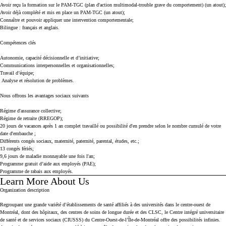
Avoir reçu la formation sur le PAM-TGC (plan d'action multimodal-trouble grave du comportement) (un atout);
Avoir déjà complété et mis en place un PAM-TGC (un atout);
Connaître et pouvoir appliquer une intervention comportementale;
Bilingue : français et anglais.
Compétences clés
Autonomie, capacité décisionnelle et d’initiative;
Communications interpersonnelles et organisationnelles;
Travail d’équipe;
Analyse et résolution de problèmes.
Nous offrons les avantages sociaux suivants
Régime d'assurance collective;
Régime de retraite (RREGOP);
20 jours de vacances après 1 an complet travaillé ou possibilité d'en prendre selon le nombre cumulé de votre
date d'embauche ;
Différents congés sociaux, maternité, paternité, parental, études, etc.;
13 congés fériés;
9,6 jours de maladie monnayable une fois l'an;
Programme gratuit d’aide aux employés (PAE);
Programme de rabais aux employés.
Learn More About Us
Press space or enter keys to toggle section visibility
Organization description
Regroupant une grande variété d’établissements de santé affiliés à des universités dans le centre-ouest de
Montréal, dont des hôpitaux, des centres de soins de longue durée et des CLSC, le Centre intégré universitaire
de santé et de services sociaux (CIUSSS) du Centre-Ouest-de-l’Île-de-Montréal offre des possibilités infinies.