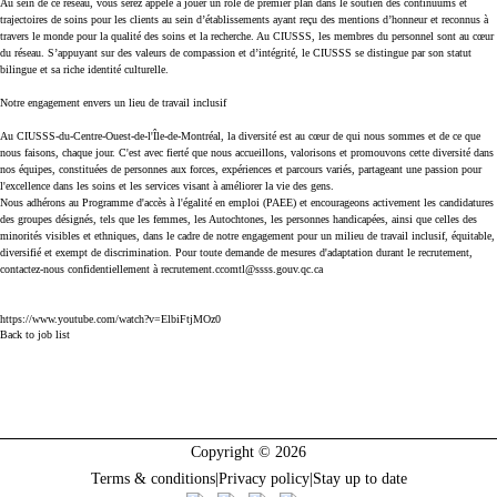
Au sein de ce réseau, vous serez appelé à jouer un rôle de premier plan dans le soutien des continuums et
trajectoires de soins pour les clients au sein d’établissements ayant reçu des mentions d’honneur et reconnus à
travers le monde pour la qualité des soins et la recherche. Au CIUSSS, les membres du personnel sont au cœur
du réseau. S’appuyant sur des valeurs de compassion et d’intégrité, le CIUSSS se distingue par son statut
bilingue et sa riche identité culturelle.
Notre engagement envers un lieu de travail inclusif
Au CIUSSS-du-Centre-Ouest-de-l'Île-de-Montréal, la diversité est au cœur de qui nous sommes et de ce que
nous faisons, chaque jour. C'est avec fierté que nous accueillons, valorisons et promouvons cette diversité dans
nos équipes, constituées de personnes aux forces, expériences et parcours variés, partageant une passion pour
l'excellence dans les soins et les services visant à améliorer la vie des gens.
Nous adhérons au Programme d'accès à l'égalité en emploi (PAEE) et encourageons activement les candidatures
des groupes désignés, tels que les femmes, les Autochtones, les personnes handicapées, ainsi que celles des
minorités visibles et ethniques, dans le cadre de notre engagement pour un milieu de travail inclusif, équitable,
diversifié et exempt de discrimination. Pour toute demande de mesures d'adaptation durant le recrutement,
contactez-nous confidentiellement à recrutement.ccomtl@ssss.gouv.qc.ca
https://www.youtube.com/watch?v=ElbiFtjMOz0
Back to job list
Copyright © 2026
Terms & conditions
|
Privacy policy
|
Stay up to date