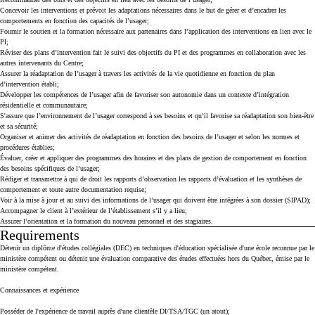
Concevoir les interventions et prévoit les adaptations nécessaires dans le but de gérer et d’encadrer les
comportements en fonction des capacités de l’usager;
Fournir le soutien et la formation nécessaire aux partenaires dans l’application des interventions en lien avec le
PI;
Réviser des plans d’intervention fait le suivi des objectifs du PI et des programmes en collaboration avec les
autres intervenants du Centre;
Assurer la réadaptation de l’usager à travers les activités de la vie quotidienne en fonction du plan
d’intervention établi;
Développer les compétences de l’usager afin de favoriser son autonomie dans un contexte d’intégration
résidentielle et communautaire;
S'assure que l’environnement de l’usager correspond à ses besoins et qu’il favorise sa réadaptation son bien-être
et sa sécurité;
Organiser et animer des activités de réadaptation en fonction des besoins de l’usager et selon les normes et
procédures établies;
Évaluer, créer et appliquer des programmes des horaires et des plans de gestion de comportement en fonction
des besoins spécifiques de l’usager;
Rédiger et transmettre à qui de droit les rapports d’observation les rapports d’évaluation et les synthèses de
comportement et toute autre documentation requise;
Voir à la mise à jour et au suivi des informations de l’usager qui doivent être intégrées à son dossier (SIPAD);
Accompagner le client à l’extérieur de l’établissement s’il y a lieu;
Assurer l’orientation et la formation du nouveau personnel et des stagiaires.
Requirements
Press space or enter keys to toggle section visibility
Détenir un diplôme d'études collégiales (DEC) en techniques d'éducation spécialisée d'une école reconnue par le
ministère compétent ou détenir une évaluation comparative des études effectuées hors du Québec, émise par le
ministère compétent.
Connaissances et expérience
Posséder de l'expérience de travail auprès d'une clientèle DI/TSA/TGC (un atout);