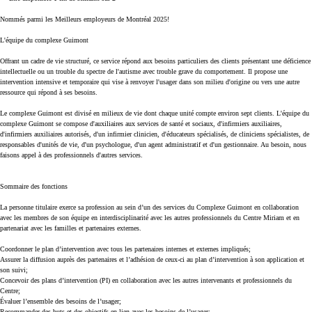
Nommés parmi les Meilleurs employeurs de Montréal 2025!
L'équipe du complexe Guimon
t
Offrant un cadre de vie structuré, ce service répond aux besoins particuliers des clients présentant une déficience
intellectuelle ou un trouble du spectre de l'autisme avec trouble grave du comportement. Il propose une
intervention intensive et temporaire qui vise à renvoyer l'usager dans son milieu d'origine ou vers une autre
ressource qui répond à ses besoins.
Le complexe Guimont est divisé en milieux de vie dont chaque unité compte environ sept clients. L'équipe du
complexe Guimont se compose d'auxiliaires aux services de santé et sociaux, d'infirmiers auxiliaires,
d'infirmiers auxiliaires autorisés, d'un infirmier clinicien, d'éducateurs spécialisés, de cliniciens spécialistes, de
responsables d'unités de vie, d'un psychologue, d'un agent administratif et d'un gestionnaire. Au besoin, nous
faisons appel à des professionnels d'autres services.
Sommaire des fonctions
La personne titulaire exerce sa profession au sein d’un des services du Complexe Guimont en collaboration
avec les membres de son équipe en interdisciplinarité avec les autres professionnels du Centre Miriam et en
partenariat avec les familles et partenaires externes.
Coordonner le plan d’intervention avec tous les partenaires internes et externes impliqués;
Assurer la diffusion auprès des partenaires et l’adhésion de ceux-ci au plan d’intervention à son application et
son suivi;
Concevoir des plans d’intervention (PI) en collaboration avec les autres intervenants et professionnels du
Centre;
Évaluer l’ensemble des besoins de l’usager;
Recommander des buts et des objectifs en lien avec les besoins de l’usager;