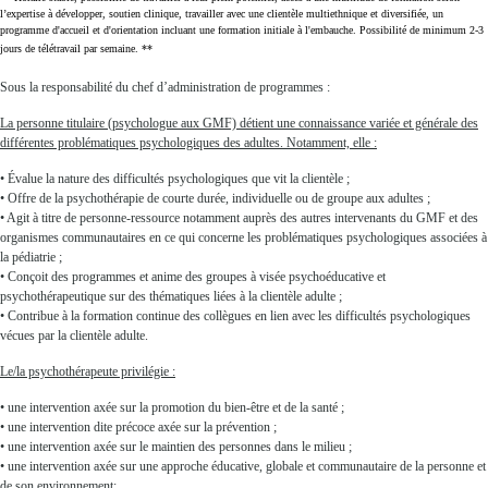
l’expertise à développer, soutien clinique, travailler avec une clientèle multiethnique et diversifiée, un
programme d'accueil et d'orientation incluant une formation initiale à l'embauche. Possibilité de minimum 2-3
jours de télétravail par semaine. **
Sous la responsabilité du chef d’administration de programmes :
La personne titulaire (psychologue aux GMF) détient une connaissance variée et générale des
différentes problématiques psychologiques des adultes. Notamment, elle :
• Évalue la nature des difficultés psychologiques que vit la clientèle ;
• Offre de la psychothérapie de courte durée, individuelle ou de groupe aux adultes ;
• Agit à titre de personne-ressource notamment auprès des autres intervenants du GMF et des
organismes communautaires en ce qui concerne les problématiques psychologiques associées à
la pédiatrie ;
• Conçoit des programmes et anime des groupes à visée psychoéducative et
psychothérapeutique sur des thématiques liées à la clientèle adulte ;
• Contribue à la formation continue des collègues en lien avec les difficultés psychologiques
vécues par la clientèle adulte.
Le/la psychothérapeute privilégie :
• une intervention axée sur la promotion du bien-être et de la santé ;
• une intervention dite précoce axée sur la prévention ;
• une intervention axée sur le maintien des personnes dans le milieu ;
• une intervention axée sur une approche éducative, globale et communautaire de la personne et
de son environnement;