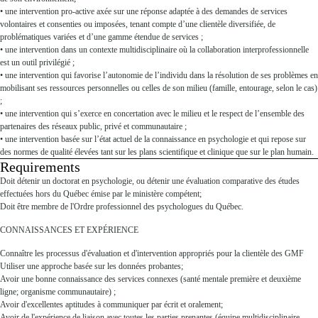
• une intervention pro-active axée sur une réponse adaptée à des demandes de services
volontaires et consenties ou imposées, tenant compte d’une clientèle diversifiée, de
problématiques variées et d’une gamme étendue de services ;
• une intervention dans un contexte multidisciplinaire où la collaboration interprofessionnelle
est un outil privilégié ;
• une intervention qui favorise l’autonomie de l’individu dans la résolution de ses problèmes en
mobilisant ses ressources personnelles ou celles de son milieu (famille, entourage, selon le cas)
;
• une intervention qui s’exerce en concertation avec le milieu et le respect de l’ensemble des
partenaires des réseaux public, privé et communautaire ;
• une intervention basée sur l’état actuel de la connaissance en psychologie et qui repose sur
des normes de qualité élevées tant sur les plans scientifique et clinique que sur le plan humain.
Requirements
Press space or enter keys to toggle section visibility
Doit détenir un doctorat en psychologie, ou détenir une évaluation comparative des études
effectuées hors du Québec émise par le ministère compétent;
Doit être membre de l'Ordre professionnel des psychologues du Québec.
CONNAISSANCES ET EXPÉRIENCE
Connaître les processus d'évaluation et d'intervention appropriés pour la clientèle des GMF
Utiliser une approche basée sur les données probantes;
Avoir une bonne connaissance des services connexes (santé mentale première et deuxième
ligne; organisme communautaire) ;
Avoir d'excellentes aptitudes à communiquer par écrit et oralement;
Avoir de l'expérience de liaison avec toutes les parties prenantes (équipe multidisciplinaire,