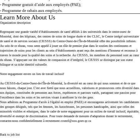
- Programme gratuit d’aide aux employés (PAE);
- Programme de rabais aux employés.
Learn More About Us
Press space or enter keys to toggle section visibility
Organization description
Regroupant une grande variété d’établissements de santé affiliés à des universités dans le centre-ouest de
Montréal, dont des hôpitaux, des centres de soins de longue durée et des CLSC, le Centre intégré universitaire
de santé et de services sociaux (CIUSSS) du Centre-Ouest-de-l’Île-de-Montréal offre des possibilités infinies.
Au sein de ce réseau, vous serez appelé à jouer un rôle de premier plan dans le soutien des continuums et
trajectoires de soins pour les clients au sein d’établissements ayant reçu des mentions d’honneur et reconnus à
travers le monde pour la qualité des soins et la recherche. Au CIUSSS, les membres du personnel sont au cœur
du réseau. S’appuyant sur des valeurs de compassion et d’intégrité, le CIUSSS se distingue par son statut
bilingue et sa riche identité culturelle.
Notre engagement envers un lieu de travail inclusif
Au CIUSSS-du-Centre-Ouest-de-l'Île-de-Montréal, la diversité est au cœur de qui nous sommes et de ce que
nous faisons, chaque jour. C'est avec fierté que nous accueillons, valorisons et promouvons cette diversité dans
nos équipes, constituées de personnes aux forces, expériences et parcours variés, partageant une passion pour
l'excellence dans les soins et les services visant à améliorer la vie des gens.
Nous adhérons au Programme d'accès à l'égalité en emploi (PAEE) et encourageons activement les candidatures
des groupes désignés, tels que les femmes, les Autochtones, les personnes handicapées, ainsi que celles des
minorités visibles et ethniques, dans le cadre de notre engagement pour un milieu de travail inclusif, équitable,
diversifié et exempt de discrimination. Pour toute demande de mesures d'adaptation durant le recrutement,
contactez-nous confidentiellement à recrutement.ccomtl@ssss.gouv.qc.ca
Back to job list