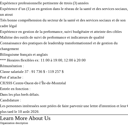
Expérience professionnelle pertinente de ttrois (3) années
Expérience d’un (1) an en gestion dans le réseau de la santé et des services sociaux,
un atout
Très bonne compréhension du secteur de la santé et des services sociaux et de son
cadre légal
Expérience en gestion de la performance, suivi budgétaire et atteinte des cibles
Maîtrise des outils de suivi de performance et indicateurs de qualité
Connaissance des pratiques de leadership transformationnel et de gestion du
changement
Bilinguisme français et anglais
***
Horaires flexibles ex: 11:00 à 19:00, 12:00 à 20:00
Rémunération :
Classe salariale 37 : 91 736 $ - 119 257 $
Port d’attache :
CIUSSS Centre-Ouest-
de-l’Île-de-Montréal
Entrée en fonction :
Dans les plus brefs délais.
Candidature :
Les personnes intéressées sont priées de faire parvenir une lettre d'intention et leur
plus tard le
10
août
2026.
Learn More About Us
Press space or enter keys to toggle section visibility
Organization description