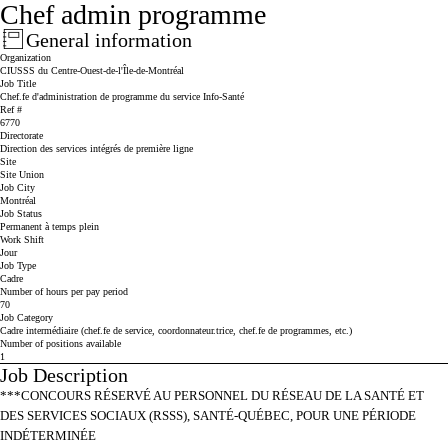
Chef admin programme
General information
Press space or enter keys to toggle section visibility
Organization
CIUSSS du Centre-Ouest-de-l'Île-de-Montréal
Job Title
Chef.fe d'administration de programme du service Info-Santé
Ref #
6770
Directorate
Direction des services intégrés de première ligne
Site
Site Union
Job City
Montréal
Job Status
Permanent à temps plein
Work Shift
Jour
Job Type
Cadre
Number of hours per pay period
70
Job Category
Cadre intermédiaire (chef.fe de service, coordonnateur.trice, chef.fe de programmes, etc.)
Number of positions available
1
Job Description
Press space or enter keys to toggle section visibility
***CONCOURS RÉSERVÉ AU PERSONNEL DU RÉSEAU DE LA SANTÉ ET
DES SERVICES SOCIAUX (RSSS), SANTÉ-QUÉBEC, POUR UNE PÉRIODE
INDÉTERMINÉE