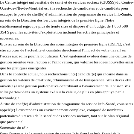
Le Centre intégré universitaire de santé et de services sociaux (CIUSSS) du Centre-
Ouest-de-l’Île-de-Montréal est à la recherche de candidates et de candidats pour
occuper le poste de
chef(fe) d’administration de programme du service Info-Santé
,
au sein de la Direction des Services intégrés de la première ligne. Notre
établissement regroupe plus de trente sites et dispose d’un budget de 1 058 580
354 $ pour les activités d’exploitation incluant les activités principales et
accessoires.
Œuvrer au sein de la Direction des soins intégrés de première ligne (DSIPL), c’est
être au cœur de l’actualité et constater directement l’impact de
votre
travail sur
l’accès aux soins pour la population. C’est également évoluer dans une culture de
gestion orientée vers l’action et l’innovation, qui valorise les idées nouvelles ainsi
que les pratiques émergentes.
Dans le contexte actuel, nous recherchons un(e) candidat(e) qui incarne dans
sa
gestion les valeurs de créativité, d’humanisme et de transparence. Vous devez être
ouvert(e) à une gestion participative contribuant à l’avancement de la vision
Vos
soins partout
dans un système axé sur la valeur, de plus en plus appuyé par la
technologie.
À titre de chef(fe) d’administration de programme du service Info-Santé, vous serez
appelé(e) à œuvrer dans un environnement complexe, composé de nombreux
partenaires du réseau de la santé et des services sociaux, tant sur le plan régional
que provincial.
Sommaire du rôle
Sous l’autorité de la coordination du service Info-Santé et Info-Social de la