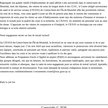
Regroupant une grande variété d’établissements de santé affiliés à des universités dans le centre-ouest de
Montréal, dont des hôpitaux, des centres de soins de longue durée et des CLSC, le Centre intégré universitaire
de santé et de services sociaux (CIUSSS) du Centre-Ouest-de-l’Île-de-Montréal offre des possibilités infinies.
Au sein de ce réseau, vous serez appelé à jouer un rôle de premier plan dans le soutien des continuums et
trajectoires de soins pour les clients au sein d’établissements ayant reçu des mentions d’honneur et reconnus à
travers le monde pour la qualité des soins et la recherche. Au CIUSSS, les membres du personnel sont au cœur
du réseau. S’appuyant sur des valeurs de compassion et d’intégrité, le CIUSSS se distingue par son statut
bilingue et sa riche identité culturelle.
Notre engagement envers un lieu de travail inclusif
Au CIUSSS-du-Centre-Ouest-de-l'Île-de-Montréal, la diversité est au cœur de qui nous sommes et de ce que
nous faisons, chaque jour. C'est avec fierté que nous accueillons, valorisons et promouvons cette diversité dans
nos équipes, constituées de personnes aux forces, expériences et parcours variés, partageant une passion pour
l'excellence dans les soins et les services visant à améliorer la vie des gens.
Nous adhérons au Programme d'accès à l'égalité en emploi (PAEE) et encourageons activement les candidatures
des groupes désignés, tels que les femmes, les Autochtones, les personnes handicapées, ainsi que celles des
minorités visibles et ethniques, dans le cadre de notre engagement pour un milieu de travail inclusif, équitable,
diversifié et exempt de discrimination. Pour toute demande de mesures d'adaptation durant le recrutement,
contactez-nous confidentiellement à recrutement.ccomtl@ssss.gouv.qc.ca
Back to job list
Copyright © 2026