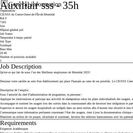
Auxiliair sss - 35h
General information
Press space or enter keys to toggle section visibility
Organization
CIUSSS du Centre-Ouest-de-l'Île-de-Montréal
Ref #
7163
Site
Hôpital général juif
Job Status
Temporaire à temps partiel
Job Type
Syndiqué
Base Max
29.40
Number of positions available
1
Job Description
Press space or enter keys to toggle section visibility
Qu'est-ce qui fait de nous l’un des Meilleurs employeurs de Montréal 2025!
Dessinez votre carrière au sein d'un établissement qui place l'humain au cœur de ses priorités. Le CIUSSS Centre
Description de l’emploi:
Sous l’autorité du chef d’administration de programme, la personne :
Applique les interventions et participe aux activités de réadaptation selon les plans individualisés des usagers, 
Accompagne et soutient les usagers lors des sorties dans la communauté afin de favoriser leur intégration et part
Supervise et assiste les usagers hospitalisés ou intégrés dans un autre milieu afin d’assurer leur sécurité et leur b
Communique toute information pertinente concernant l’état des usagers, tient à jour la documentation clinique et
Maintient un milieu de vie propre, sécuritaire et soutenant, favorise des relations harmonieuses avec les partenair
Requirements
Press space or enter keys to toggle section visibility
Exigences Académiques