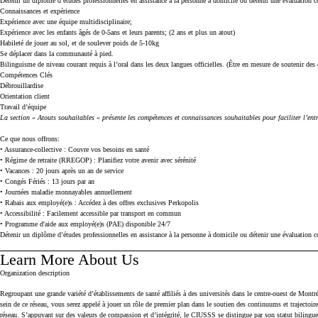
Détenir un diplôme d’études professionnelles en assistance à la personne à domicile ou détenir une évaluation 
Connaissances et expérience
Expérience avec une équipe multidisciplinaire;
Expérience avec les enfants âgés de 0-5ans et leurs parents; (2 ans et plus un atout)
Habileté de jouer au sol, et de soulever poids de 5-10kg
Se déplacer dans la communauté à pied.
Bilinguisme de niveau courant requis à l’oral dans les deux langues officielles. (Être en mesure de soutenir des 
Compétences Clés
Débrouillardise
Orientation client
Travail d’équipe
La section « Atouts souhaitables » présente les compétences et connaissances souhaitables pour faciliter l’entr
Ce que nous offrons:
• Assurance-collective : Couvre vos besoins en santé
• Régime de retraite (RREGOP) : Planifiez votre avenir avec sérénité
• Vacances : 20 jours après un an de service
• Congés Fériés : 13 jours par an
• Journées maladie monnayables annuellement
• Rabais aux employé(e)s : Accédez à des offres exclusives Perkopolis
• Accessibilité : Facilement accessible par transport en commun
• Programme d'aide aux employé(e)s (PAE) disponible 24/7
Détenir un diplôme d’études professionnelles en assistance à la personne à domicile ou détenir une évaluation 
Learn More About Us
Press space or enter keys to toggle section visibility
Organization description
Regroupant une grande variété d’établissements de santé affiliés à des universités dans le centre-ouest de Montr
sein de ce réseau, vous serez appelé à jouer un rôle de premier plan dans le soutien des continuums et trajecto
réseau. S’appuyant sur des valeurs de compassion et d’intégrité, le CIUSSS se distingue par son statut bilingue e