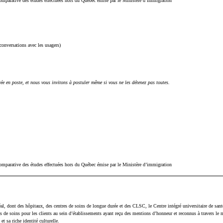
comparative des études effectuées hors du Québec émise par le Ministère d’immigration
conversations avec les usagers)
ée en poste, et nous vous invitons à postuler même si vous ne les détenez pas toutes.
comparative des études effectuées hors du Québec émise par le Ministère d’immigration
éal, dont des hôpitaux, des centres de soins de longue durée et des CLSC, le Centre intégré universitaire de sant
ires de soins pour les clients au sein d’établissements ayant reçu des mentions d’honneur et reconnus à travers
t sa riche identité culturelle.