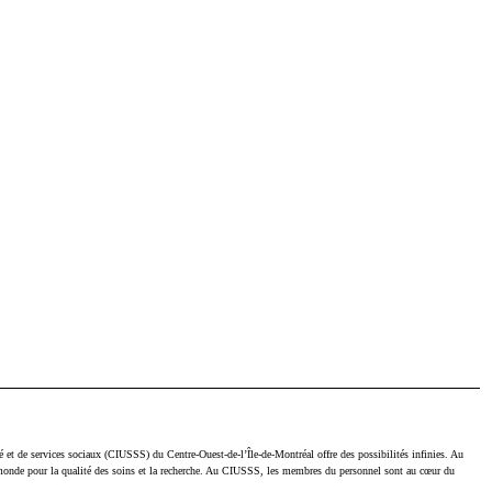
é et de services sociaux (CIUSSS) du Centre-Ouest-de-l’Île-de-Montréal offre des possibilités infinies. Au
 le monde pour la qualité des soins et la recherche. Au CIUSSS, les membres du personnel sont au cœur du