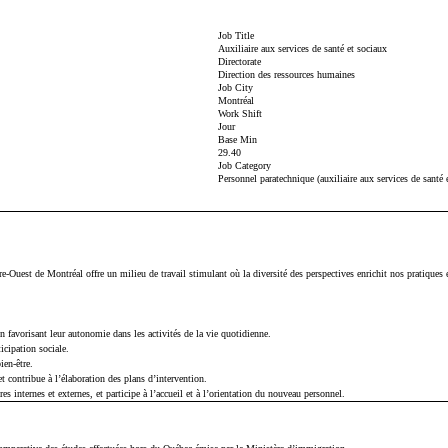
Job Title
Auxiliaire aux services de santé et sociaux
Directorate
Direction des ressources humaines
Job City
Montréal
Work Shift
Jour
Base Min
29.40
Job Category
Personnel paratechnique (auxiliaire aux services de santé e
-Ouest de Montréal offre un milieu de travail stimulant où la diversité des perspectives enrichit nos pratiques 
en favorisant leur autonomie dans les activités de la vie quotidienne.
icipation sociale.
ien-être.
 contribue à l’élaboration des plans d’intervention.
es internes et externes, et participe à l’accueil et à l’orientation du nouveau personnel.