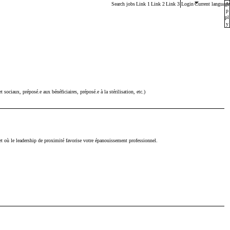
Main menu. Press enter or space keys to expands and esca
Search jobs
Link 1
Link 2
Link 3
Login
Current language
A
p
pl
y
t sociaux, préposé.e aux bénéficiaires, préposé.e à la stérilisation, etc.)
et où le leadership de proximité favorise votre épanouissement professionnel.