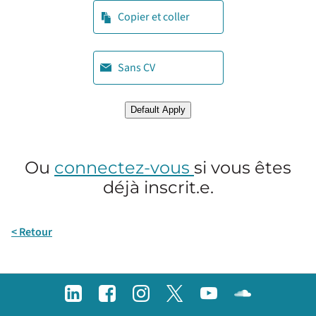
Coller le CV
Copier et coller
Téléverser le CV plus tard
Sans CV
Téléverser le CV à partir de LinkedIn
Default Apply
Ou
connectez-vous
si vous êtes
déjà inscrit.e.
< Retour