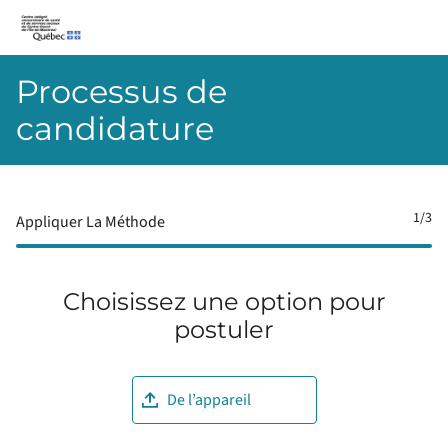
CIUSSS-du-Centre-Ouest-de-l’Île-de-Montréal
Processus de
candidature
1
/3
Appliquer La Méthode
Choisissez une option pour
postuler
Téléverser le CV
De l’appareil