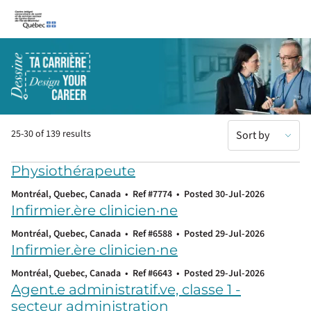
CIUSSS-du-Centre-Ouest-de-l’Île-de-Montréal
25-30 of 139 results
Sort by
Physiothérapeute
Montréal, Quebec, Canada
•
Ref #7774
•
Posted 30-Jul-2026
Infirmier.ère clinicien·ne
Montréal, Quebec, Canada
•
Ref #6588
•
Posted 29-Jul-2026
Infirmier.ère clinicien·ne
Montréal, Quebec, Canada
•
Ref #6643
•
Posted 29-Jul-2026
Agent.e administratif.ve, classe 1 -
secteur administration